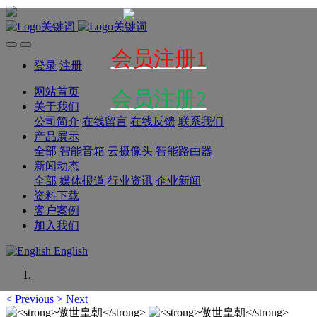
会员注册1
登录
注册
网站首页
会员注册2
关于我们
公司简介
在线留言
在线反馈
联系我们
产品展示
全部
智能音箱
云摄像头
智能路由器
新闻动态
全部
媒体报道
行业资讯
企业新闻
资料下载
客户案例
加入我们
English
<
Previous
>
Next