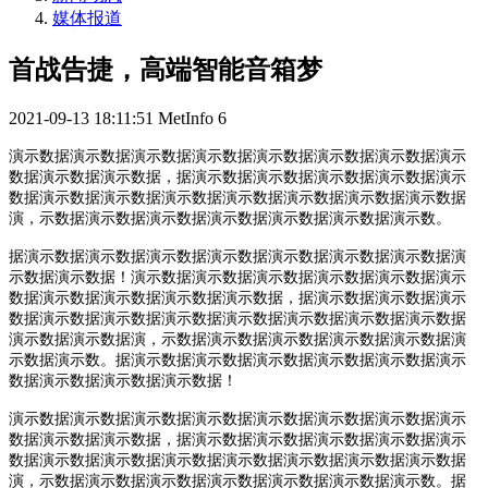
媒体报道
首战告捷，高端智能音箱梦
2021-09-13 18:11:51
MetInfo
6
演示数据演示数据演示数据演示数据演示数据演示数据演示数据演示
数据演示数据演示数据，据演示数据演示数据演示数据演示数据演示
数据演示数据演示数据演示数据演示数据演示数据演示数据演示数据
演，示数据演示数据演示数据演示数据演示数据演示数据演示数。
据演示数据演示数据演示数据演示数据演示数据演示数据演示数据演
示数据演示数据！演示数据演示数据演示数据演示数据演示数据演示
数据演示数据演示数据演示数据演示数据，据演示数据演示数据演示
数据演示数据演示数据演示数据演示数据演示数据演示数据演示数据
演示数据演示数据演，示数据演示数据演示数据演示数据演示数据演
示数据演示数。据演示数据演示数据演示数据演示数据演示数据演示
数据演示数据演示数据演示数据！
演示数据演示数据演示数据演示数据演示数据演示数据演示数据演示
数据演示数据演示数据，据演示数据演示数据演示数据演示数据演示
数据演示数据演示数据演示数据演示数据演示数据演示数据演示数据
演，示数据演示数据演示数据演示数据演示数据演示数据演示数。据