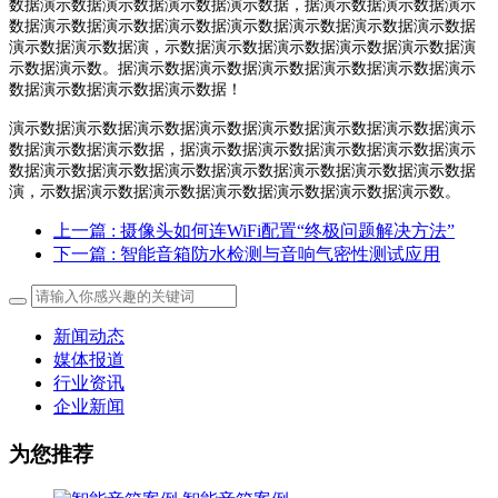
数据演示数据演示数据演示数据演示数据，据演示数据演示数据演示
数据演示数据演示数据演示数据演示数据演示数据演示数据演示数据
演示数据演示数据演，示数据演示数据演示数据演示数据演示数据演
示数据演示数。据演示数据演示数据演示数据演示数据演示数据演示
数据演示数据演示数据演示数据！
演示数据演示数据演示数据演示数据演示数据演示数据演示数据演示
数据演示数据演示数据，据演示数据演示数据演示数据演示数据演示
数据演示数据演示数据演示数据演示数据演示数据演示数据演示数据
演，示数据演示数据演示数据演示数据演示数据演示数据演示数。
上一篇
: 摄像头如何连WiFi配置“终极问题解决方法”
下一篇
: 智能音箱防水检测与音响气密性测试应用
新闻动态
媒体报道
行业资讯
企业新闻
为您推荐