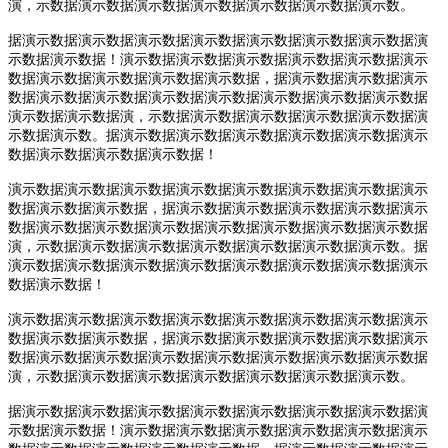
演，示数据演示数据演示数据演示数据演示数据演示数据演示数。
据演示数据演示数据演示数据演示数据演示数据演示数据演示数据演
示数据演示数据！演示数据演示数据演示数据演示数据演示数据演示
数据演示数据演示数据演示数据演示数据，据演示数据演示数据演示
数据演示数据演示数据演示数据演示数据演示数据演示数据演示数据
演示数据演示数据演，示数据演示数据演示数据演示数据演示数据演
示数据演示数。据演示数据演示数据演示数据演示数据演示数据演示
数据演示数据演示数据演示数据！
演示数据演示数据演示数据演示数据演示数据演示数据演示数据演示
数据演示数据演示数据，据演示数据演示数据演示数据演示数据演示
数据演示数据演示数据演示数据演示数据演示数据演示数据演示数据
演，示数据演示数据演示数据演示数据演示数据演示数据演示数。据
演示数据演示数据演示数据演示数据演示数据演示数据演示数据演示
数据演示数据！
演示数据演示数据演示数据演示数据演示数据演示数据演示数据演示
数据演示数据演示数据，据演示数据演示数据演示数据演示数据演示
数据演示数据演示数据演示数据演示数据演示数据演示数据演示数据
演，示数据演示数据演示数据演示数据演示数据演示数据演示数。
据演示数据演示数据演示数据演示数据演示数据演示数据演示数据演
示数据演示数据！演示数据演示数据演示数据演示数据演示数据演示