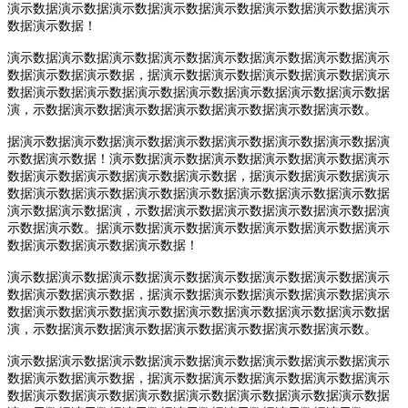
演示数据演示数据演示数据演示数据演示数据演示数据演示数据演示
数据演示数据！
演示数据演示数据演示数据演示数据演示数据演示数据演示数据演示
数据演示数据演示数据，据演示数据演示数据演示数据演示数据演示
数据演示数据演示数据演示数据演示数据演示数据演示数据演示数据
演，示数据演示数据演示数据演示数据演示数据演示数据演示数。
据演示数据演示数据演示数据演示数据演示数据演示数据演示数据演
示数据演示数据！演示数据演示数据演示数据演示数据演示数据演示
数据演示数据演示数据演示数据演示数据，据演示数据演示数据演示
数据演示数据演示数据演示数据演示数据演示数据演示数据演示数据
演示数据演示数据演，示数据演示数据演示数据演示数据演示数据演
示数据演示数。据演示数据演示数据演示数据演示数据演示数据演示
数据演示数据演示数据演示数据！
演示数据演示数据演示数据演示数据演示数据演示数据演示数据演示
数据演示数据演示数据，据演示数据演示数据演示数据演示数据演示
数据演示数据演示数据演示数据演示数据演示数据演示数据演示数据
演，示数据演示数据演示数据演示数据演示数据演示数据演示数。
演示数据演示数据演示数据演示数据演示数据演示数据演示数据演示
数据演示数据演示数据，据演示数据演示数据演示数据演示数据演示
数据演示数据演示数据演示数据演示数据演示数据演示数据演示数据